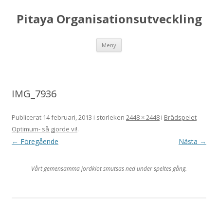
Pitaya Organisationsutveckling
Hoppa till innehåll
Meny
IMG_7936
Publicerat
14 februari, 2013
i storleken
2448 × 2448
i
Brädspelet
Optimum- så gjorde vi!
.
← Föregående
Nästa →
Vårt gemensamma jordklot smutsas ned under speltes gång.