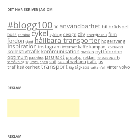
DET HÄR SKRIVER JAG OM
#blogg100
användbarhet
bil
brädspel
30
cykel
diy
film
buss
design
cykling
camino
energiteknik
hållbara transporter
fordon
högersväng
giant
inspiration
instagram
kaffe
kampanj
internet
koldioxid
kollektivtrafik
kommunikation
nyttofordon
maskin
projekt
optimum
prototyp
reklam
releaseparty
passivhus
social webben
snö
trafikljus
samåkning
skjutsgruppen
transport
trafiksäkerhet
vinter
volvo
tågkaos
tåg
vattenfall
REKLAM
REKLAM