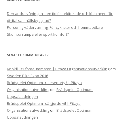
Den andra våningen – en tidlös arkitektidé och lösningen för
digital samhällsbyggnad?
Personlig vädervarning: För cyklister och hemmaodlare
Skumpa rumpa eller sport komfort?
SENASTE KOMMENTARER
Knökfullt i fotoautomaten | Pitaya Organisationsutveckling
om
Sweden Bike Expo 2016
Brädspelet Optimum- releseparty ! | Pitaya
Organisationsutveckling
om
Brädspelet Optimum:
Uppsalatidningen
Brädspelet Optimum- så gjorde vi! | Pitaya
Organisationsutveckling
om
Brädspelet Optimum:
Uppsalatidningen