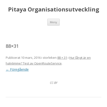
Pitaya Organisationsutveckling
Hoppa till innehåll
Meny
88×31
Publicerat
10 mars, 2016
i storleken
88 × 31
i
Hur långt är en
halvtimme? Test av OpenRouteService
.
← Föregående
CC-BY