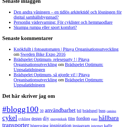
Senaste inläggen
Den andra våningen – en tidlös arkitektidé och lösningen för
digital samhällsbyggnad?
Personlig vädervarning: För cyklister och hemmaodlare
Skumpa rumpa eller sport komfort?
Senaste kommentarer
Knökfullt i fotoautomaten | Pitaya Organisationsutveckling
om
Sweden Bike Expo 2016
Brädspelet Optimum- releseparty ! | Pitaya
Organisationsutveckling
om
Brädspelet Optimum:
Uppsalatidningen
Brädspelet Optimum- så gjorde vi! | Pitaya
Organisationsutveckling
om
Brädspelet Optimum:
Uppsalatidningen
Det här skriver jag om
#blogg100
användbarhet
bil
brädspel
buss
30
camino
cykel
hållbara
fordon
diy
film
design
cykling
energiteknik
giant
transporter
inspiration
instagram
högersväng
kaffe
internet