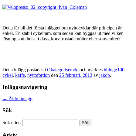
Detta får bli det första inlägget om nyttocyklar där principen är
enkel. En stabil cykelram, som sedan kan byggas ut med vilken
lösning som helst. Glass, korv, rostade nötter eller souvenirer?
Detta inlägg postades i
Okategoriserade
och märktes
#blogg100
,
cykel
,
kaffe
,
nyttofordon
den
25 februari, 2013
av
jakob
.
Inläggsnavigering
←
Äldre inlägg
Sök
Sök efter:
Arkiv