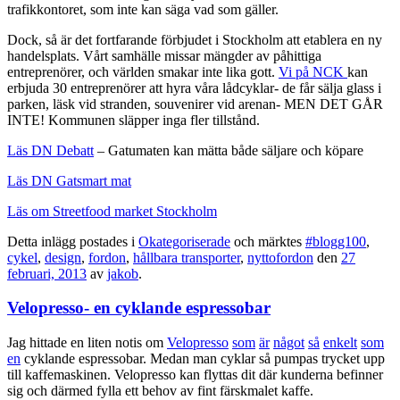
trafikkontoret, som inte kan säga vad som gäller.
Dock, så är det fortfarande förbjudet i Stockholm att etablera en ny
handelsplats. Vårt samhälle missar mängder av påhittiga
entreprenörer, och världen smakar inte lika gott.
Vi på NCK
kan
erbjuda 30 entreprenörer att hyra våra lådcyklar- de får sälja glass i
parken, läsk vid stranden, souvenirer vid arenan- MEN DET GÅR
INTE! Kommunen släpper inga fler tillstånd.
Läs DN Debatt
– Gatumaten kan mätta både säljare och köpare
Läs DN Gatsmart mat
Läs om Streetfood market Stockholm
Detta inlägg postades i
Okategoriserade
och märktes
#blogg100
,
cykel
,
design
,
fordon
,
hållbara transporter
,
nyttofordon
den
27
februari, 2013
av
jakob
.
Velopresso- en cyklande espressobar
Jag hittade en liten notis om
Velopresso
som
är
något
så
enkelt
som
en
cyklande espressobar. Medan man cyklar så pumpas trycket upp
till kaffemaskinen. Velopresso kan flyttas dit där kunderna befinner
sig och därmed fylla ett behov av fint färskmalet kaffe.