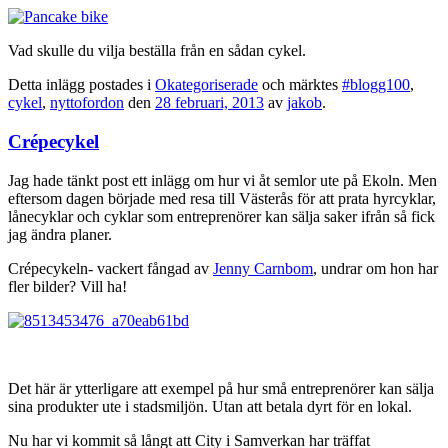
Vad skulle du vilja beställa från en sådan cykel.
Detta inlägg postades i
Okategoriserade
och märktes
#blogg100
,
cykel
,
nyttofordon
den
28 februari, 2013
av
jakob
.
Crépecykel
Jag hade tänkt post ett inlägg om hur vi åt semlor ute på Ekoln. Men
eftersom dagen började med resa till Västerås för att prata hyrcyklar,
lånecyklar och cyklar som entreprenörer kan sälja saker ifrån så fick
jag ändra planer.
Crépecykeln- vackert fångad av
Jenny Carnbom
, undrar om hon har
fler bilder? Vill ha!
Det här är ytterligare att exempel på hur små entreprenörer kan sälja
sina produkter ute i stadsmiljön. Utan att betala dyrt för en lokal.
Nu har vi kommit så långt att City i Samverkan har träffat