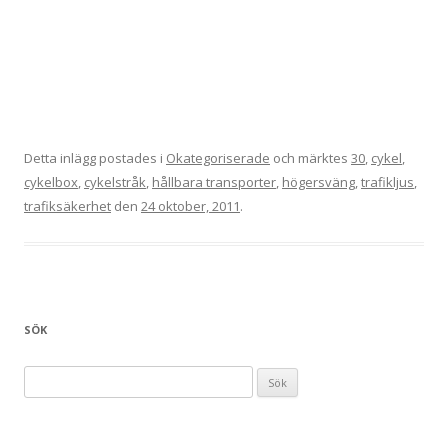
Detta inlägg postades i
Okategoriserade
och märktes
30
,
cykel
,
cykelbox
,
cykelstråk
,
hållbara transporter
,
högersväng
,
trafikljus
,
trafiksäkerhet
den
24 oktober, 2011
.
SÖK
Sök efter: