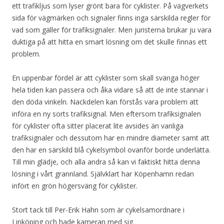
ett trafikljus som lyser grönt bara för cyklister. På vägverkets
sida för vägmärken och signaler finns inga särskilda regler för
vad som gäller för trafiksignaler. Men juristerna brukar ju vara
duktiga på att hitta en smart lösning om det skulle finnas ett
problem.
En uppenbar fördel är att cyklister som skall svänga höger
hela tiden kan passera och åka vidare så att de inte stannar i
den döda vinkeln. Nackdelen kan förstås vara problem att
införa en ny sorts trafiksignal. Men eftersom trafiksignalen
för cyklister ofta sitter placerat lite avsides än vanliga
trafiksignaler och dessutom har en mindre diameter samt att
den har en särskild blå cykelsymbol ovanför borde underlätta.
Till min glädje, och alla andra så kan vi faktiskt hitta denna
lösning i vårt grannland. Självklart har Köpenhamn redan
infört en grön högersväng för cyklister.
Stort tack till Per-Erik Hahn som är cykelsamordnare i
Linköping och hade kameran med sig.