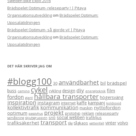
Sweden Bike Expo 2016
Brädspelet Optimum- releseparty ! | Pitaya
Organisationsutveckling
om
Brädspelet Optimum:
Uppsalatidningen
Brädspelet Optimum- så gjorde vi! | Pitaya
Organisationsutveckling
om
Brädspelet Optimum:
Uppsalatidningen
DET HÄR SKRIVER JAG OM
#blogg100
användbarhet
bil
brädspel
30
cykel
diy
film
buss
design
cykling
camino
energiteknik
hållbara transporter
fordon
högersväng
giant
inspiration
instagram
kaffe
kampanj
internet
koldioxid
kollektivtrafik
kommunikation
nyttofordon
maskin
projekt
optimum
prototyp
reklam
releaseparty
passivhus
social webben
snö
trafikljus
samåkning
skjutsgruppen
transport
trafiksäkerhet
vinter
volvo
tågkaos
tåg
vattenfall