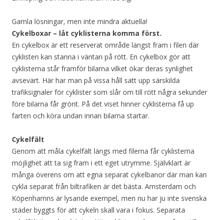
Gamla lösningar, men inte mindra aktuella!
Cykelboxar – låt cyklisterna komma först.
En cykelbox är ett reserverat område längst fram i filen där
cyklisten kan stanna i väntan på rött. En cykelbox gör att
cyklisterna står framför bilarna vilket ökar deras synlighet
avsevärt. Här har man på vissa håll satt upp särskilda
trafiksignaler för cyklister som slår om till rött några sekunder
före bilarna får grönt. På det viset hinner cyklisterna få up
farten och köra undan innan bilarna startar.
Cykelfält
Genom att måla cykelfält längs med filerna får cyklisterna
möjlighet att ta sig fram i ett eget utrymme. Självklart är
många överens om att egna separat cykelbanor där man kan
cykla separat från biltrafiken är det bästa. Amsterdam och
Köpenhamns är lysande exempel, men nu har ju inte svenska
städer byggts för att cykeln skall vara i fokus. Separata