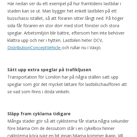
Här nedan ser du ett exempel på hur framtidens lastbilar i
staden kan se ut. Man bygger het enkelt lastbilen på ett
busschassi istället, så att föraren sitter långt ned. På höger
sida får föraren en stor dörr med stort fönster och stora
speglar. Arbetsmiljön blir bättre, eftersom hen inte behöver
klättra upp och ner i hytten. Lastbilen heter DCV,
DistributionConceptVehicle
och rullar nu i Växjö.
Sätt upp extra speglar på trafikljusen
Transportation för London har på några ställen satt upp
speglar som gör det mycket lättare för lastbilschauffören att
se vad som finns i döda vinkeln.
Släpp fram cyklarna tidigare
Många städer gör så att cyklisterna får starta några sekunder
före bilarna Om de dessutom står i en cykelbox hinner
cyklisterna köra iväg en bit innan bilarna kommer ikapp. Vill