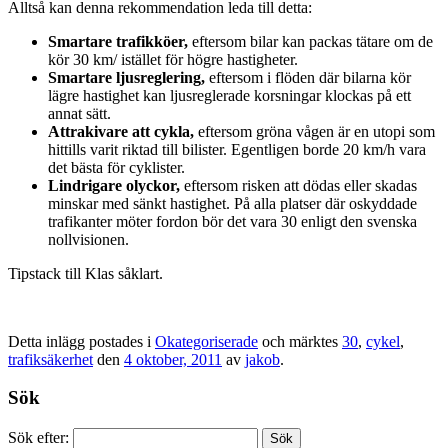
Alltså kan denna rekommendation leda till detta:
Smartare trafikköer,
eftersom bilar kan packas tätare om de
kör 30 km/ istället för högre hastigheter.
Smartare ljusreglering,
eftersom i flöden där bilarna kör
lägre hastighet kan ljusreglerade korsningar klockas på ett
annat sätt.
Attrakivare att cykla,
eftersom gröna vågen är en utopi som
hittills varit riktad till bilister. Egentligen borde 20 km/h vara
det bästa för cyklister.
Lindrigare olyckor,
eftersom risken att dödas eller skadas
minskar med sänkt hastighet. På alla platser där oskyddade
trafikanter möter fordon bör det vara 30 enligt den svenska
nollvisionen.
Tipstack till Klas såklart.
Detta inlägg postades i
Okategoriserade
och märktes
30
,
cykel
,
trafiksäkerhet
den
4 oktober, 2011
av
jakob
.
Sök
Sök efter: