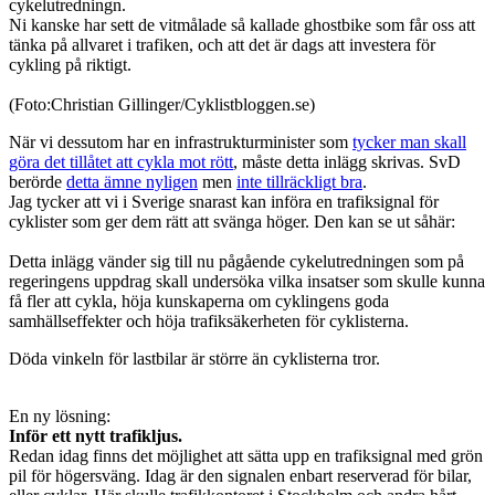
cykelutredningn.
Ni kanske har sett de vitmålade så kallade ghostbike som får oss att
tänka på allvaret i trafiken, och att det är dags att investera för
cykling på riktigt.
(Foto:Christian Gillinger/Cyklistbloggen.se)
När vi dessutom har en infrastrukturminister som
tycker man skall
göra det tillåtet att cykla mot rött
, måste detta inlägg skrivas. SvD
berörde
detta ämne nyligen
men
inte tillräckligt bra
.
Jag tycker att vi i Sverige snarast kan införa en trafiksignal för
cyklister som ger dem rätt att svänga höger. Den kan se ut såhär:
Detta inlägg vänder sig till nu pågående cykelutredningen som på
regeringens uppdrag skall undersöka vilka insatser som skulle kunna
få fler att cykla, höja kunskaperna om cyklingens goda
samhällseffekter och höja trafiksäkerheten för cyklisterna.
Döda vinkeln för lastbilar är större än cyklisterna tror.
En ny lösning:
Inför ett nytt trafikljus.
Redan idag finns det möjlighet att sätta upp en trafiksignal med grön
pil för högersväng. Idag är den signalen enbart reserverad för bilar,