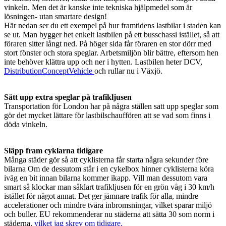
vinkeln. Men det är kanske inte tekniska hjälpmedel som är
lösningen- utan smartare design!
Här nedan ser du ett exempel på hur framtidens lastbilar i staden kan
se ut. Man bygger het enkelt lastbilen på ett busschassi istället, så att
föraren sitter långt ned. På höger sida får föraren en stor dörr med
stort fönster och stora speglar. Arbetsmiljön blir bättre, eftersom hen
inte behöver klättra upp och ner i hytten. Lastbilen heter DCV,
DistributionConceptVehicle
och rullar nu i Växjö.
Sätt upp extra speglar på trafikljusen
Transportation för London har på några ställen satt upp speglar som
gör det mycket lättare för lastbilschauffören att se vad som finns i
döda vinkeln.
Släpp fram cyklarna tidigare
Många städer gör så att cyklisterna får starta några sekunder före
bilarna Om de dessutom står i en cykelbox hinner cyklisterna köra
iväg en bit innan bilarna kommer ikapp. Vill man dessutom vara
smart så klockar man såklart trafikljusen för en grön våg i 30 km/h
istället för något annat. Det ger jämnare trafik för alla, mindre
accelerationer och mindre tvära inbromsningar, vilket sparar miljö
och buller. EU rekommenderar nu städerna att sätta 30 som norm i
städerna,
vilket jag skrev om tidigare.