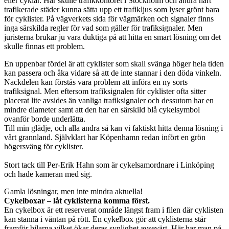
eller cyklar. Här skulle trafikkontoret i Stockholm och andra hårt
trafikerade städer kunna sätta upp ett trafikljus som lyser grönt bara
för cyklister. På vägverkets sida för vägmärken och signaler finns
inga särskilda regler för vad som gäller för trafiksignaler. Men
juristerna brukar ju vara duktiga på att hitta en smart lösning om det
skulle finnas ett problem.
En uppenbar fördel är att cyklister som skall svänga höger hela tiden
kan passera och åka vidare så att de inte stannar i den döda vinkeln.
Nackdelen kan förstås vara problem att införa en ny sorts
trafiksignal. Men eftersom trafiksignalen för cyklister ofta sitter
placerat lite avsides än vanliga trafiksignaler och dessutom har en
mindre diameter samt att den har en särskild blå cykelsymbol
ovanför borde underlätta.
Till min glädje, och alla andra så kan vi faktiskt hitta denna lösning i
vårt grannland. Självklart har Köpenhamn redan infört en grön
högersväng för cyklister.
Stort tack till Per-Erik Hahn som är cykelsamordnare i Linköping
och hade kameran med sig.
Gamla lösningar, men inte mindra aktuella!
Cykelboxar – låt cyklisterna komma först.
En cykelbox är ett reserverat område längst fram i filen där cyklisten
kan stanna i väntan på rött. En cykelbox gör att cyklisterna står
framför bilarna vilket ökar deras synlighet avsevärt. Här har man på