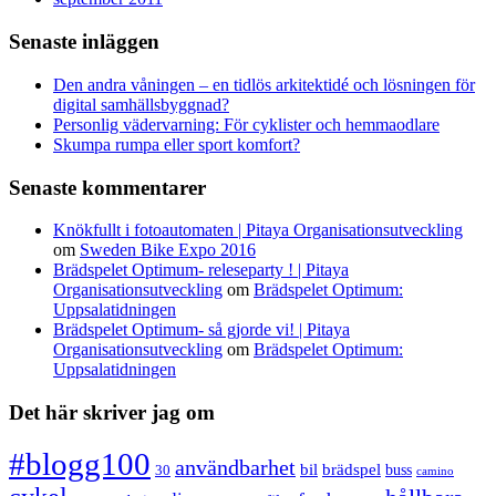
Senaste inläggen
Den andra våningen – en tidlös arkitektidé och lösningen för
digital samhällsbyggnad?
Personlig vädervarning: För cyklister och hemmaodlare
Skumpa rumpa eller sport komfort?
Senaste kommentarer
Knökfullt i fotoautomaten | Pitaya Organisationsutveckling
om
Sweden Bike Expo 2016
Brädspelet Optimum- releseparty ! | Pitaya
Organisationsutveckling
om
Brädspelet Optimum:
Uppsalatidningen
Brädspelet Optimum- så gjorde vi! | Pitaya
Organisationsutveckling
om
Brädspelet Optimum:
Uppsalatidningen
Det här skriver jag om
#blogg100
användbarhet
bil
brädspel
buss
30
camino