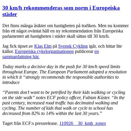
30 km/h rekommenderas som norm i Europeiska
städer
Det finns många åsikter om hastigheten på trafiken. Men nu kommer
från ett något oväntat håll en ny rekommendation från Europeiska
parlamentet att hastigheten i städer skall sättas till 30 km/h.
Jag fick tipset av
Klas Elm
på
Svensk Cykling
igår, och hittar lite
källor.
Europeiska cykelorganisationen
publicerar
en
sammanfattning här.
Today marks a decisive day in the push for 30 km/h speed limits
throughout Europe. The European Parliament adopted a resolution
in which it “strongly recommends the responsible authorities to
introduce
“Parents don’t want to be petrified by their kids walking or cycling
on the side walk” notes ECF policy officer, Fabian Küster. “In the
past century, increased road traffic has decimated walking and
cycling. The number of kids that walk or cycle to school has
decreased from 82% to 14% within the last 30 years.”
Taget från ECF:s pressrelease.
110926__30_kmh_zones