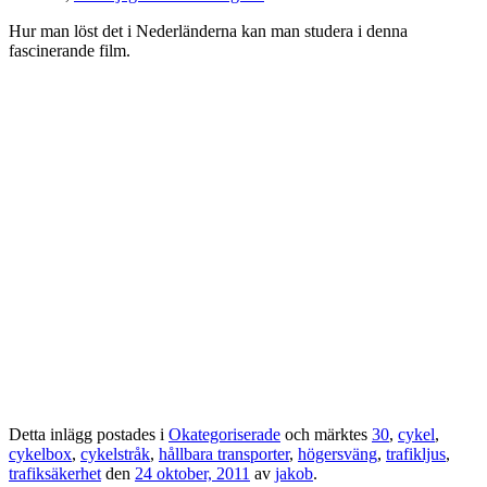
Hur man löst det i Nederländerna kan man studera i denna
fascinerande film.
Detta inlägg postades i
Okategoriserade
och märktes
30
,
cykel
,
cykelbox
,
cykelstråk
,
hållbara transporter
,
högersväng
,
trafikljus
,
trafiksäkerhet
den
24 oktober, 2011
av
jakob
.