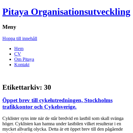
Pitaya Organisationsutveckling
Meny
Hoppa till innehåll
Hem
CV
Om Pitaya
Kontakt
Etikettarkiv:
30
Öppet brev till cykelutredningen, Stockholms
trafikkontor och Cykelsverige.
Cyklister syns inte när de står bredvid en lastbil som skall svänga
höger. Cyklisten kan hamna under lastbilen vilket resulterar i en
mycket allvarlig olycka. Detta är ett öppet brev till den pågående