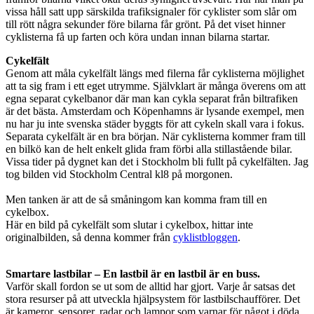
vissa håll satt upp särskilda trafiksignaler för cyklister som slår om
till rött några sekunder före bilarna får grönt. På det viset hinner
cyklisterna få up farten och köra undan innan bilarna startar.
Cykelfält
Genom att måla cykelfält längs med filerna får cyklisterna möjlighet
att ta sig fram i ett eget utrymme. Självklart är många överens om att
egna separat cykelbanor där man kan cykla separat från biltrafiken
är det bästa. Amsterdam och Köpenhamns är lysande exempel, men
nu har ju inte svenska städer byggts för att cykeln skall vara i fokus.
Separata cykelfält är en bra början. När cyklisterna kommer fram till
en bilkö kan de helt enkelt glida fram förbi alla stillastående bilar.
Vissa tider på dygnet kan det i Stockholm bli fullt på cykelfälten. Jag
tog bilden vid Stockholm Central kl8 på morgonen.
Men tanken är att de så småningom kan komma fram till en
cykelbox.
Här en bild på cykelfält som slutar i cykelbox, hittar inte
originalbilden, så denna kommer från
cyklistbloggen
.
Smartare lastbilar – En lastbil är en lastbil är en buss.
Varför skall fordon se ut som de alltid har gjort. Varje år satsas det
stora resurser på att utveckla hjälpsystem för lastbilschaufförer. Det
är kameror, sensorer, radar och lampor som varnar för något i döda