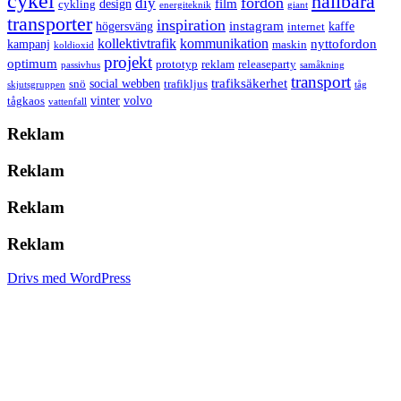
cykel
hållbara
fordon
diy
film
design
cykling
energiteknik
giant
transporter
inspiration
instagram
högersväng
kaffe
internet
kollektivtrafik
kommunikation
nyttofordon
kampanj
maskin
koldioxid
projekt
optimum
prototyp
reklam
releaseparty
passivhus
samåkning
transport
trafiksäkerhet
social webben
snö
trafikljus
skjutsgruppen
tåg
vinter
volvo
tågkaos
vattenfall
Reklam
Reklam
Reklam
Reklam
Drivs med WordPress