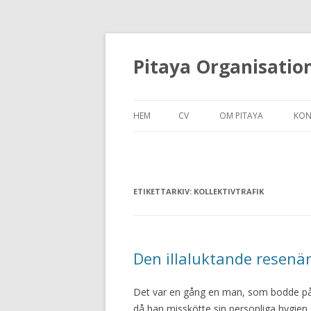
Pitaya Organisatio
HEM
CV
OM PITAYA
KON
ETIKETTARKIV:
KOLLEKTIVTRAFIK
Den illaluktande resenäre
Det var en gång en man, som bodde på l
då han misskötte sin personliga hygien