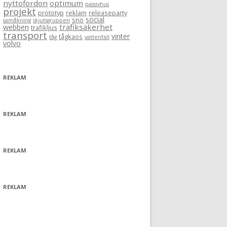
nyttofordon
optimum
passivhus
projekt
prototyp
reklam
releaseparty
social
snö
samåkning
skjutsgruppen
trafiksäkerhet
webben
trafikljus
transport
vinter
tågkaos
tåg
vattenfall
volvo
REKLAM
REKLAM
REKLAM
REKLAM