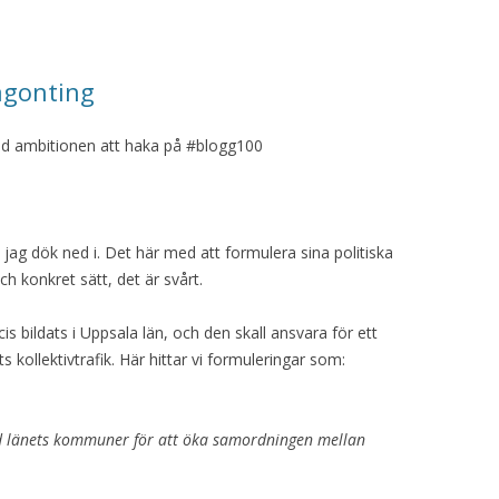
ågonting
med ambitionen att haka på #blogg100
ag dök ned i. Det här med att formulera sina politiska
ch konkret sätt, det är svårt.
is bildats i Uppsala län, och den skall ansvara för ett
s kollektivtrafik. Här hittar vi formuleringar som:
d länets kommuner för att öka samordningen mellan