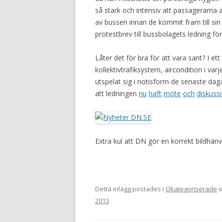
så stark och intensiv att passagerarna ald
av bussen innan de kommit fram till sin
protestbrev till bussbolagets ledning fö
Låter det för bra för att vara sant? I 
kollektivtrafiksystem, aircondition i var
utspelat sig i notisform de senaste daga
att ledningen
nu
haft
möte
och
diskuss
Extra kul att DN gör en korrekt bildhän
Detta inlägg postades i
Okategoriserade
o
2013
.