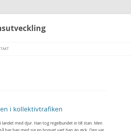
nsutveckling
Hoppa till innehåll
TAKT
n i kollektivtrafiken
andet med djur. Han tog regelbundet in till stan. Men
 så bar han med sig en boquet vart han än gick. Den var