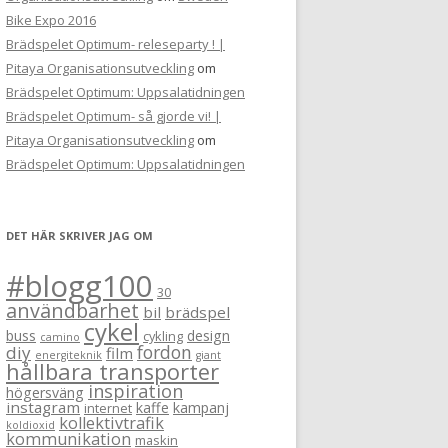
Bike Expo 2016
Brädspelet Optimum- releseparty ! |
Pitaya Organisationsutveckling
om
Brädspelet Optimum: Uppsalatidningen
Brädspelet Optimum- så gjorde vi! |
Pitaya Organisationsutveckling
om
Brädspelet Optimum: Uppsalatidningen
DET HÄR SKRIVER JAG OM
#blogg100
30
användbarhet
bil
brädspel
cykel
buss
design
cykling
camino
fordon
diy
film
energiteknik
giant
hållbara transporter
inspiration
högersväng
instagram
kaffe
kampanj
internet
kollektivtrafik
koldioxid
kommunikation
maskin