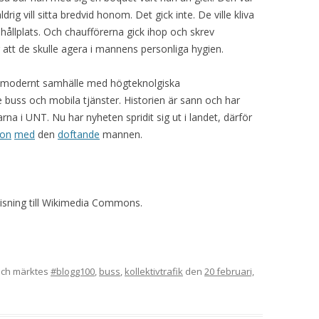
rig vill sitta bredvid honom. Det gick inte. De ville kliva
 hållplats. Och chaufförerna gick ihop och skrev
r att de skulle agera i mannens personliga hygien.
ett modernt samhälle med högteknolgiska
je buss och mobila tjänster. Historien är sann och har
rna i UNT. Nu har nyheten spridit sig ut i landet, därför
ion
med
den
doftande
mannen.
visning till Wikimedia Commons.
ch märktes
#blogg100
,
buss
,
kollektivtrafik
den
20 februari,