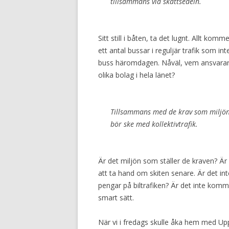
tillsammans via skattsedeln.
Sitt still i båten, ta det lugnt. Allt ko
ett antal bussar i reguljär trafik som in
buss häromdagen. Nåväl, vem ansvarar 
olika bolag i hela länet?
Tillsammans med de krav som miljön s
bör ske med kollektivtrafik.
Är det miljön som ställer de kraven? Är 
att ta hand om skiten senare. Är det in
pengar på biltrafiken? Är det inte kom
smart sätt.
När vi i fredags skulle åka hem med Uppt