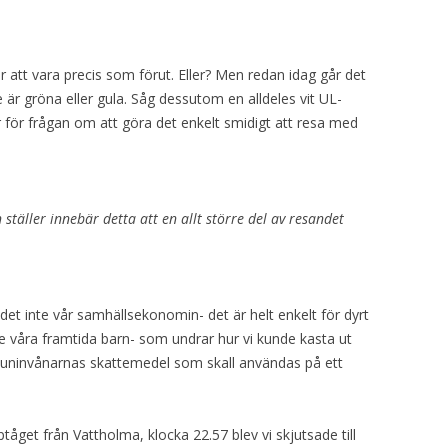
mmer att vara precis som förut. Eller? Men redan idag går det
te är gröna eller gula. Såg dessutom en alldeles vit UL-
för frågan om att göra det enkelt smidigt att resa med
täller innebär detta att en allt större del av resandet
det inte vår samhällsekonomin- det är helt enkelt för dyrt
te våra framtida barn- som undrar hur vi kunde kasta ut
muninvånarnas skattemedel som skall användas på ett
åget från Vattholma, klocka 22.57 blev vi skjutsade till