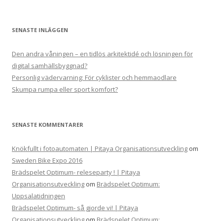
SENASTE INLÄGGEN
Den andra våningen – en tidlös arkitektidé och lösningen för
digital samhällsbyggnad?
Personlig vädervarning: För cyklister och hemmaodlare
Skumpa rumpa eller sport komfort?
SENASTE KOMMENTARER
Knökfullt i fotoautomaten | Pitaya Organisationsutveckling
om
Sweden Bike Expo 2016
Brädspelet Optimum- releseparty ! | Pitaya
Organisationsutveckling
om
Brädspelet Optimum:
Uppsalatidningen
Brädspelet Optimum- så gjorde vi! | Pitaya
Organisationsutveckling
om
Brädspelet Optimum: