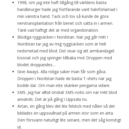
1998, om jag inte haft tillgång till världens bästa
handkirurger hade jag fortfarande varit halvförlamad i
min vänstra hand. Tack och lov så kunde de göra
nervtransplantation från benet och sätta in i armen.
Tänk vad häftigt det är med organdonation.
Blodiga ryggsäcken i Nordstan. När jag går mitt i
Nordstan tar jag av mig ryggsäcken som är helt
nedsmetad med blod. Det visar sig att armbandaget
lossnat och jag springer tillbaka mot Droppen med
blodet droppandes…
Give Aways. Alla roliga saker man får som gåva.
Droppen i Nordstan hade de bästa T-shirts när jag
bodde där. Om man inte skänker pengarna vidare.
SMS. Jag har alltid önskat SMS-notis om när mitt blod
används. Det är på gång i Uppsala nu.
Ärtan, en gång blev det lite felstick med nålen så det
bildades en uppsvullnad på armen stor som en ärta.
Den försvann naturligt lite senare, men det såg konstigt
ut.