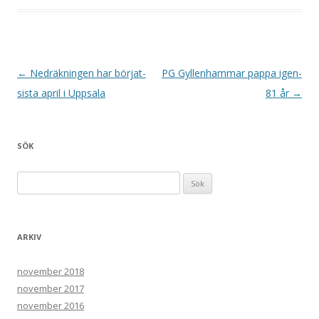
Inläggsnavigering
←
Nedräkningen har börjat-
PG Gyllenhammar pappa igen-
sista april i Uppsala
81 år
→
SÖK
Sök efter:
ARKIV
november 2018
november 2017
november 2016