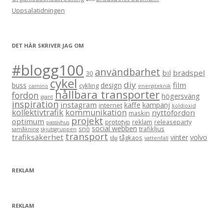
Uppsalatidningen
DET HÄR SKRIVER JAG OM
#blogg100
användbarhet
bil
brädspel
30
cykel
diy
film
buss
design
cykling
camino
energiteknik
hållbara transporter
fordon
högersväng
giant
inspiration
instagram
kaffe
kampanj
internet
koldioxid
kollektivtrafik
kommunikation
nyttofordon
maskin
projekt
optimum
prototyp
reklam
releaseparty
passivhus
social webben
snö
trafikljus
samåkning
skjutsgruppen
transport
trafiksäkerhet
vinter
volvo
tågkaos
tåg
vattenfall
REKLAM
REKLAM