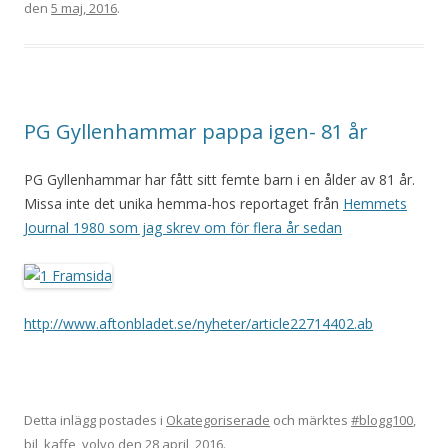
den
5 maj, 2016
.
PG Gyllenhammar pappa igen- 81 år
PG Gyllenhammar har fått sitt femte barn i en ålder av 81 år.
Missa inte det unika hemma-hos reportaget från
Hemmets
Journal 1980 som jag skrev om för flera år sedan
http://www.aftonbladet.se/nyheter/article22714402.ab
Detta inlägg postades i
Okategoriserade
och märktes
#blogg100
,
bil
,
kaffe
,
volvo
den
28 april, 2016
.