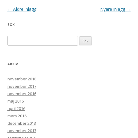
Inläggsnavigering
←
Äldre inlägg
Nyare inlägg
→
SÖK
Sök efter:
ARKIV
november 2018
november 2017
november 2016
maj 2016
april 2016
mars 2016
december 2013
november 2013