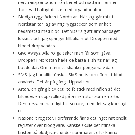
nervtransplantation från benet och sätta in i armen.
Tänk vad häftigt det är med organdonation.
Blodiga ryggsäcken i Nordstan. När jag går mitt i
Nordstan tar jag av mig ryggsäcken som är helt
nedsmetad med blod. Det visar sig att armbandaget
lossnat och jag springer tillbaka mot Droppen med
blodet droppandes…
Give Aways. Alla roliga saker man får som gåva.
Droppen i Nordstan hade de bästa T-shirts när jag
bodde där. Om man inte skänker pengarna vidare.
SMS. Jag har alltid önskat SMS-notis om när mitt blod
används. Det är på gång i Uppsala nu.
Ärtan, en gång blev det lite felstick med nålen så det
bildades en uppsvullnad på armen stor som en ärta.
Den försvann naturligt lite senare, men det såg konstigt
ut.
Nationellt register. Fortfarande finns det inget nationellt
register över blodgivare. Kanske skulle det minska
bristen på blodgivare under sommaren, eller kunna