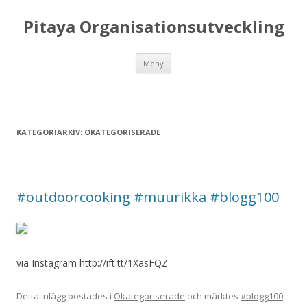
Pitaya Organisationsutveckling
Hoppa till innehåll
Meny
KATEGORIARKIV:
OKATEGORISERADE
#outdoorcooking #muurikka #blogg100
via Instagram http://ift.tt/1XasFQZ
Detta inlägg postades i
Okategoriserade
och märktes
#blogg100