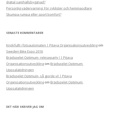
digital samhällsbyggnad?
Personlig vädervarning: För cyklister och hemmaodlare
Skumpa rumpa eller sport komfort?
SENASTE KOMMENTARER
Knökfullt i fotoautomaten | Pitaya Organisationsutveckling
om
Sweden Bike Expo 2016
Brädspelet Optimum- releseparty ! | Pitaya
Organisationsutveckling
om
Brädspelet Optimum:
Uppsalatidningen
Brädspelet Optimum- så gjorde vi! | Pitaya
Organisationsutveckling
om
Brädspelet Optimum:
Uppsalatidningen
DET HÄR SKRIVER JAG OM