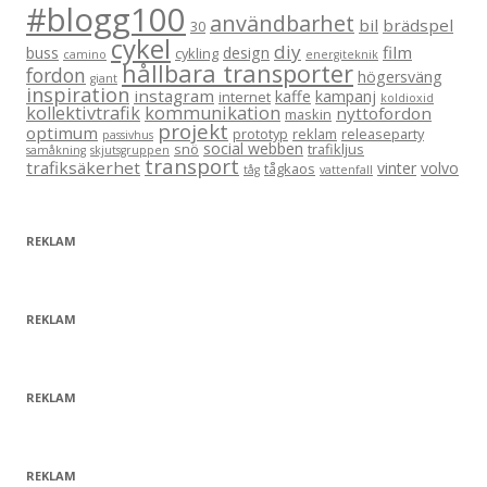
#blogg100
användbarhet
bil
brädspel
30
cykel
diy
film
buss
design
cykling
camino
energiteknik
hållbara transporter
fordon
högersväng
giant
inspiration
instagram
kaffe
kampanj
internet
koldioxid
kollektivtrafik
kommunikation
nyttofordon
maskin
projekt
optimum
prototyp
reklam
releaseparty
passivhus
social webben
snö
trafikljus
samåkning
skjutsgruppen
transport
trafiksäkerhet
vinter
volvo
tågkaos
tåg
vattenfall
REKLAM
REKLAM
REKLAM
REKLAM