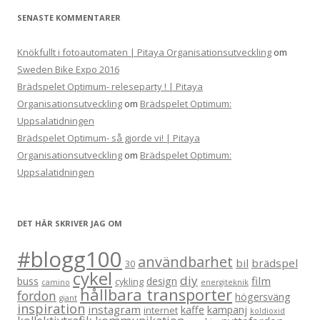
SENASTE KOMMENTARER
Knökfullt i fotoautomaten | Pitaya Organisationsutveckling
om
Sweden Bike Expo 2016
Brädspelet Optimum- releseparty ! | Pitaya
Organisationsutveckling
om
Brädspelet Optimum:
Uppsalatidningen
Brädspelet Optimum- så gjorde vi! | Pitaya
Organisationsutveckling
om
Brädspelet Optimum:
Uppsalatidningen
DET HÄR SKRIVER JAG OM
#blogg100
användbarhet
bil
brädspel
30
cykel
diy
film
buss
design
cykling
camino
energiteknik
hållbara transporter
fordon
högersväng
giant
inspiration
instagram
kaffe
kampanj
internet
koldioxid