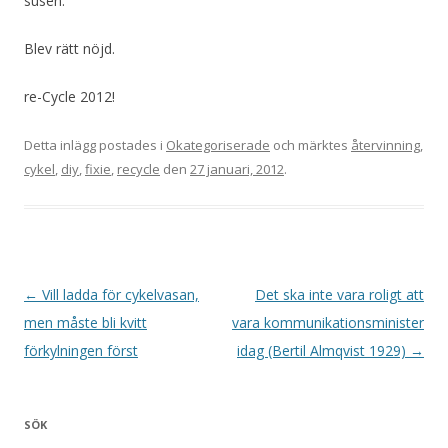
susen.
Blev rätt nöjd.
re-Cycle 2012!
Detta inlägg postades i
Okategoriserade
och märktes
återvinning
,
cykel
,
diy
,
fixie
,
recycle
den
27 januari, 2012
.
Inläggsnavigering
←
Vill ladda för cykelvasan,
Det ska inte vara roligt att
men måste bli kvitt
vara kommunikationsminister
förkylningen först
idag (Bertil Almqvist 1929)
→
SÖK