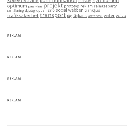
kollektivtrafik
kommunikation
nyttofordon
maskin
projekt
optimum
prototyp
reklam
releaseparty
passivhus
social webben
snö
trafikljus
samåkning
skjutsgruppen
transport
trafiksäkerhet
vinter
volvo
tågkaos
tåg
vattenfall
REKLAM
REKLAM
REKLAM
REKLAM