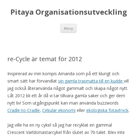
Pitaya Organisationsutveckling
Hoppa till innehåll
Meny
re-Cycle är temat för 2012
Inspirerad av min kompis Amanda som på ett klurigt och
smart sätt har förvandlat
sin gamla trasmatta till en kudde
vill
jag också återanvända något gammalt och skapa något nytt.
Låt 2012 bli ett år då vi tar tillvara gamla saker och ger dem
nytt liv! Som utgångspunkt kan man använda buzzwords
Cradle-to-Cradle
,
Cirkulär ekonomi
eller
ekologiska fotavtryck
.
Jag ville ha en ny cykel så jag har recyklat en gammal
Crescent Världsmästarcykel från slutet av 70-talet. Blev inte