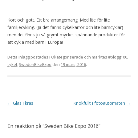
Kort och gott. Ett bra arrangemang. Med lite för lite
familjecykling. (Ja det fanns cykelkärror och lite barncyklar)
men det finns ju så grymt mycket spännande produkter för
att cykla med barn i Europa!
Detta inlägg postades i
Okategoriserade
och märktes
#blogg100
,
cykel
,
SwedenBikeExpo
den
19 mars, 2016
.
Inläggsnavigering
←
Glas i kras
Knökfullt i fotoautomaten
→
En reaktion på “
Sweden Bike Expo 2016
”