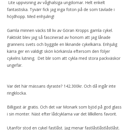
Lite uppvisning av våghalsiga ungdomar. Helt enkelt
fantastiska. Tyvärr fick jag inga foton på de som tävlade i
höjdhopp. Med enhjuling!
Gamla minnen väcks till liv av Göran Kropps gamla cykel.
Faktiskt blev jag så fascinerad av honom att jag lånade
grannens svets och byggde en liknande cykelkärra. Enhjulig
kärra ger en väldigt skön körkänsla eftersom den följer
cykelns lutning. Det blir som att cykla med stora packväskor
ungefär.
Var det här mässans dyraste? 142.300kr. Och då ingår inte
ringklocka.
Billigast är gratis. Och det var Monark som bjöd på god glass
i sin monter. Näst efter lådcyklarna var det lillkillens favorit.
Utanför stod en cykel fastlåst. Jag menar fastlåstlåstlåstlåst.