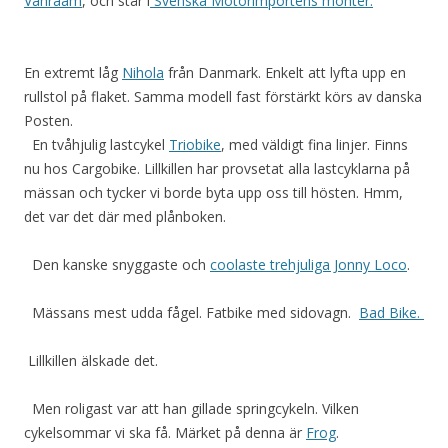
Vanraam
, och står i
Svenska Motorimportens monter.
En extremt låg
Nihola
från Danmark. Enkelt att lyfta upp en
rullstol på flaket. Samma modell fast förstärkt körs av danska
Posten.
En tvåhjulig lastcykel
Triobike
, med väldigt fina linjer. Finns
nu hos Cargobike. Lillkillen har provsetat alla lastcyklarna på
mässan och tycker vi borde byta upp oss till hösten. Hmm,
det var det där med plånboken.
Den kanske snyggaste och
coolaste trehjuliga Jonny Loco
.
Mässans mest udda fågel. Fatbike med sidovagn.
Bad Bike.
Lillkillen älskade det.
Men roligast var att han gillade springcykeln. Vilken
cykelsommar vi ska få. Märket på denna är
Frog
.