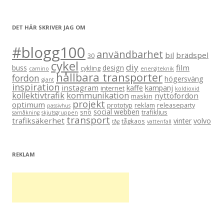
DET HÄR SKRIVER JAG OM
#blogg100
användbarhet
bil
brädspel
30
cykel
diy
film
buss
design
cykling
camino
energiteknik
hållbara transporter
fordon
högersväng
giant
inspiration
instagram
kaffe
kampanj
internet
koldioxid
kollektivtrafik
kommunikation
nyttofordon
maskin
projekt
optimum
prototyp
reklam
releaseparty
passivhus
social webben
snö
trafikljus
samåkning
skjutsgruppen
transport
trafiksäkerhet
vinter
volvo
tågkaos
tåg
vattenfall
REKLAM