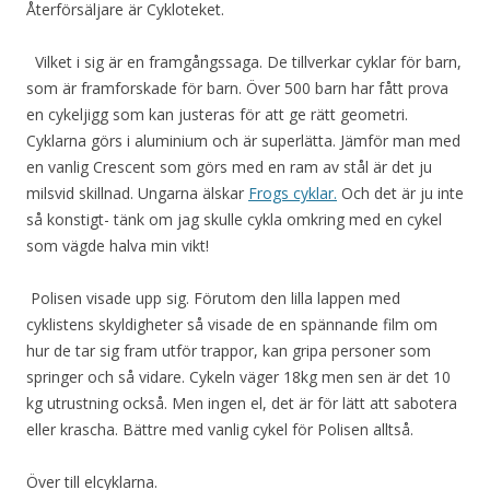
Återförsäljare är Cykloteket.
Vilket i sig är en framgångssaga. De tillverkar cyklar för barn,
som är framforskade för barn. Över 500 barn har fått prova
en cykeljigg som kan justeras för att ge rätt geometri.
Cyklarna görs i aluminium och är superlätta. Jämför man med
en vanlig Crescent som görs med en ram av stål är det ju
milsvid skillnad. Ungarna älskar
Frogs cyklar.
Och det är ju inte
så konstigt- tänk om jag skulle cykla omkring med en cykel
som vägde halva min vikt!
Polisen visade upp sig. Förutom den lilla lappen med
cyklistens skyldigheter så visade de en spännande film om
hur de tar sig fram utför trappor, kan gripa personer som
springer och så vidare. Cykeln väger 18kg men sen är det 10
kg utrustning också. Men ingen el, det är för lätt att sabotera
eller krascha. Bättre med vanlig cykel för Polisen alltså.
Över till elcyklarna.