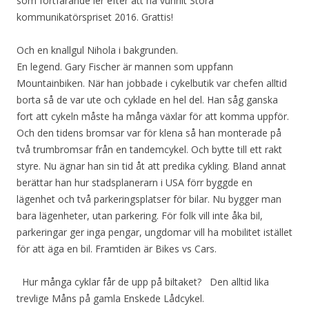
som fortfarande ler efter att ha vunnit Stora
kommunikatörspriset 2016. Grattis!
Och en knallgul Nihola i bakgrunden.
En legend. Gary Fischer är mannen som uppfann
Mountainbiken. När han jobbade i cykelbutik var chefen alltid
borta så de var ute och cyklade en hel del. Han såg ganska
fort att cykeln måste ha många växlar för att komma uppför.
Och den tidens bromsar var för klena så han monterade på
två trumbromsar från en tandemcykel. Och bytte till ett rakt
styre. Nu ägnar han sin tid åt att predika cykling. Bland annat
berättar han hur stadsplanerarn i USA förr byggde en
lägenhet och två parkeringsplatser för bilar. Nu bygger man
bara lägenheter, utan parkering. För folk vill inte åka bil,
parkeringar ger inga pengar, ungdomar vill ha mobilitet istället
för att äga en bil. Framtiden är Bikes vs Cars.
Hur många cyklar får de upp på biltaket?
Den alltid lika
trevlige Måns på gamla Enskede Lådcykel.