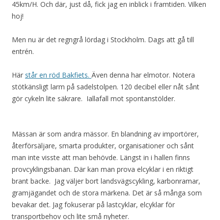
45km/H. Och där, just då, fick jag en inblick i framtiden. Vilken
hoj!
Men nu är det regngrå lördag i Stockholm. Dags att gå till
entrén.
Här
står en röd Bakfiets.
Även denna har elmotor. Notera
stötkänsligt larm på sadelstolpen. 120 decibel eller nåt sånt
gör cykeln lite säkrare. Iallafall mot spontanstölder.
Mässan är som andra mässor. En blandning av importörer,
återförsäljare, smarta produkter, organisationer och sånt
man inte visste att man behövde. Längst in i hallen finns
provcyklingsbanan. Där kan man prova elcyklar i en riktigt
brant backe. Jag väljer bort landsvägscykling, karbonramar,
gramjägandet och de stora märkena. Det är så många som
bevakar det. Jag fokuserar på lastcyklar, elcyklar för
transportbehov och lite små nyheter.