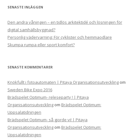
SENASTE INLÄGGEN
Den andra våningen – en tidlös arkitektidé och lösningen för
digital samhällsbyggnad?
Personlig vädervarning: För cyklister och hemmaodlare
Skumpa rumpa eller sport komfort?
SENASTE KOMMENTARER
Knökfullt i fotoautomaten | Pitaya Organisationsutveckling
om
Sweden Bike Expo 2016
Brädspelet Optimum- releseparty ! | Pitaya
Organisationsutveckling
om
Brädspelet Optimum:
Uppsalatidningen
Brädspelet Optimum- så gjorde vi! | Pitaya
Organisationsutveckling
om
Brädspelet Optimum:
Uppsalatidningen