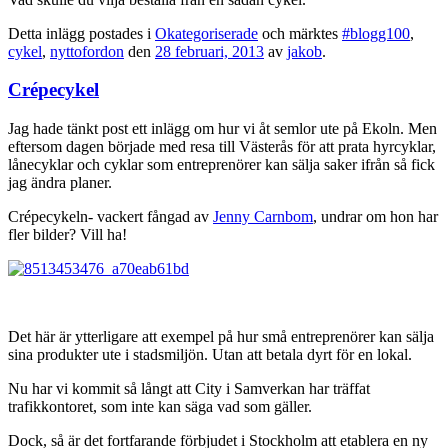
Detta inlägg postades i
Okategoriserade
och märktes
#blogg100
,
cykel
,
nyttofordon
den
28 februari, 2013
av
jakob
.
Crépecykel
Jag hade tänkt post ett inlägg om hur vi åt semlor ute på Ekoln. Men
eftersom dagen började med resa till Västerås för att prata hyrcyklar,
lånecyklar och cyklar som entreprenörer kan sälja saker ifrån så fick
jag ändra planer.
Crépecykeln- vackert fångad av
Jenny Carnbom
, undrar om hon har
fler bilder? Vill ha!
Det här är ytterligare att exempel på hur små entreprenörer kan sälja
sina produkter ute i stadsmiljön. Utan att betala dyrt för en lokal.
Nu har vi kommit så långt att City i Samverkan har träffat
trafikkontoret, som inte kan säga vad som gäller.
Dock, så är det fortfarande förbjudet i Stockholm att etablera en ny