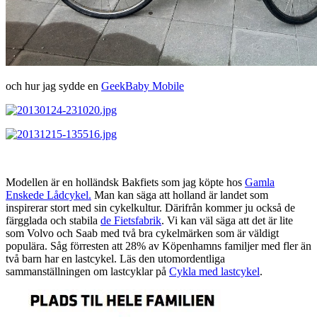
och hur jag sydde en
GeekBaby Mobile
Modellen är en holländsk Bakfiets som jag köpte hos
Gamla
Enskede Lådcykel.
Man kan säga att holland är landet som
inspirerar stort med sin cykelkultur. Därifrån kommer ju också de
färgglada och stabila
de Fietsfabrik
. Vi kan väl säga att det är lite
som Volvo och Saab med två bra cykelmärken som är väldigt
populära. Såg förresten att 28% av Köpenhamns familjer med fler än
två barn har en lastcykel. Läs den utomordentliga
sammanställningen om lastcyklar på
Cykla med lastcykel
.