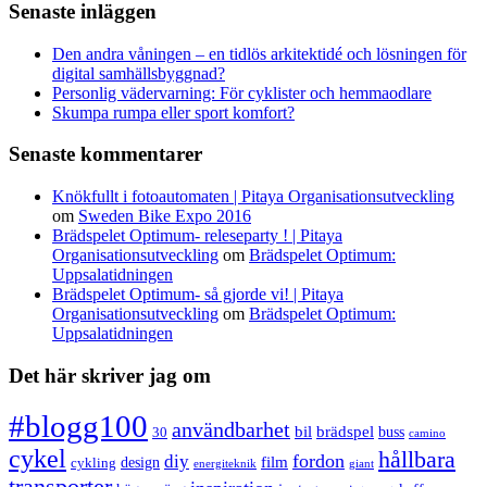
Senaste inläggen
Den andra våningen – en tidlös arkitektidé och lösningen för
digital samhällsbyggnad?
Personlig vädervarning: För cyklister och hemmaodlare
Skumpa rumpa eller sport komfort?
Senaste kommentarer
Knökfullt i fotoautomaten | Pitaya Organisationsutveckling
om
Sweden Bike Expo 2016
Brädspelet Optimum- releseparty ! | Pitaya
Organisationsutveckling
om
Brädspelet Optimum:
Uppsalatidningen
Brädspelet Optimum- så gjorde vi! | Pitaya
Organisationsutveckling
om
Brädspelet Optimum:
Uppsalatidningen
Det här skriver jag om
#blogg100
användbarhet
bil
brädspel
buss
30
camino
cykel
hållbara
fordon
diy
film
design
cykling
energiteknik
giant
transporter