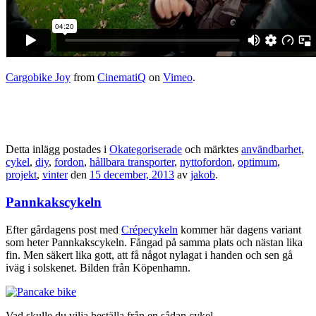
Cargobike Joy
from
CinematiQ
on
Vimeo
.
Detta inlägg postades i
Okategoriserade
och märktes
användbarhet
,
cykel
,
diy
,
fordon
,
hållbara transporter
,
nyttofordon
,
optimum
,
projekt
,
vinter
den
15 december, 2013
av
jakob
.
Pannkakscykeln
Efter gårdagens post med
Crépecykeln
kommer här dagens variant
som heter Pannkakscykeln. Fångad på samma plats och nästan lika
fin. Men säkert lika gott, att få något nylagat i handen och sen gå
iväg i solskenet. Bilden från Köpenhamn.
Vad skulle du vilja beställa från en sådan cykel.