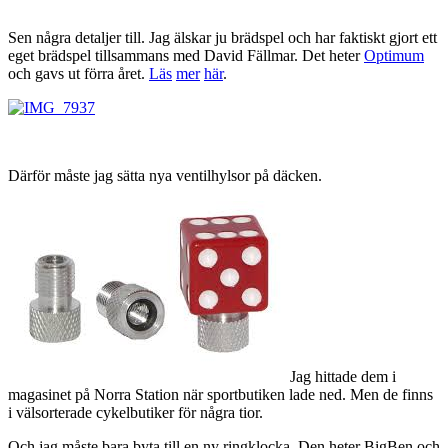
Sen några detaljer till. Jag älskar ju brädspel och har faktiskt gjort ett
eget brädspel tillsammans med David Fällmar. Det heter
Optimum
och gavs ut förra året.
Läs
mer
här
.
Därför måste jag sätta nya ventilhylsor på däcken.
Jag hittade dem i
magasinet på Norra Station när sportbutiken lade ned. Men de finns
i välsorterade cykelbutiker för några tior.
Och jag måste bara byta till en ny ringklocka. Den heter BigBen och