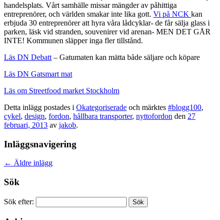
handelsplats. Vårt samhälle missar mängder av påhittiga
entreprenörer, och världen smakar inte lika gott.
Vi på NCK
kan
erbjuda 30 entreprenörer att hyra våra lådcyklar- de får sälja glass i
parken, läsk vid stranden, souvenirer vid arenan- MEN DET GÅR
INTE! Kommunen släpper inga fler tillstånd.
Läs DN Debatt
– Gatumaten kan mätta både säljare och köpare
Läs DN Gatsmart mat
Läs om Streetfood market Stockholm
Detta inlägg postades i
Okategoriserade
och märktes
#blogg100
,
cykel
,
design
,
fordon
,
hållbara transporter
,
nyttofordon
den
27
februari, 2013
av
jakob
.
Inläggsnavigering
←
Äldre inlägg
Sök
Sök efter: