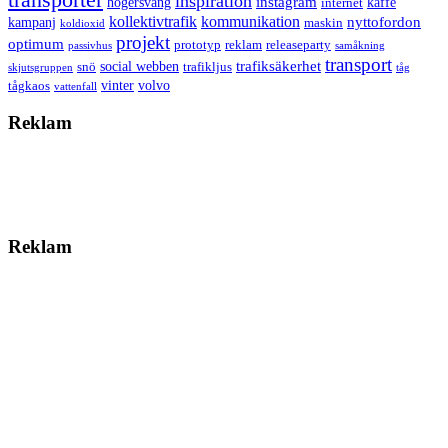
inspiration
instagram
högersväng
kaffe
internet
kollektivtrafik
kommunikation
nyttofordon
kampanj
maskin
koldioxid
projekt
optimum
prototyp
reklam
releaseparty
passivhus
samåkning
transport
trafiksäkerhet
social webben
snö
trafikljus
skjutsgruppen
tåg
vinter
volvo
tågkaos
vattenfall
Reklam
Reklam