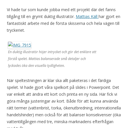
Vi hade tur som kunde jobba med ett projekt där det fanns
tillgång till en grymt duktig illustratör.
Mattias Käll
har gjort en
fantastiskt arbete med de första skisserna och hela vägen till
tryckeriet.
En duktig illustratör höjer intrycket och gör det enklare att
förstå spelet. Mattias balanserade små detaljer och
lyckades öka den visuella tydligheten.
När speltestningen är klar ska allt paketeras i det färdiga
spelet. Vi hade gjort våra spelkort på slides i Powerpoint. Det
var enkelt att ändra ett kort och printa en ny sida. Här fick vi
göra många justeringar av kort. Både för att kunna använda
rätt termer (vattenbrist, torka, ökenutbredning, intenrationella
handelshinder) men också för att balanser konsekvenser (öka
vattentillgången med tre, minska marknadens efterfrågan