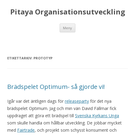
Pitaya Organisationsutveckling
Hoppa till innehåll
Meny
ETIKETTARKIV:
PROTOTYP
Brädspelet Optimum- så gjorde vi!
Igår var det äntligen dags för
releaseparty
för det nya
brädspelet Optimum. Jag och min vän David Fällmar fick
uppdraget att göra ett brädspel till
Svenska Kyrkans Unga
som skulle handla om hållbar utveckling. De jobbar mycket
med
Fairtrade
, och projekt som schysst konsument och