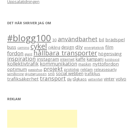
Uppsalatidningen
DET HÄR SKRIVER JAG OM
#blogg100
användbarhet
bil
brädspel
30
cykel
diy
film
buss
design
cykling
camino
energiteknik
hållbara transporter
fordon
högersväng
giant
inspiration
instagram
kaffe
kampanj
internet
koldioxid
kollektivtrafik
kommunikation
nyttofordon
maskin
projekt
optimum
prototyp
reklam
releaseparty
passivhus
social webben
snö
trafikljus
samåkning
skjutsgruppen
transport
trafiksäkerhet
vinter
volvo
tågkaos
tåg
vattenfall
REKLAM