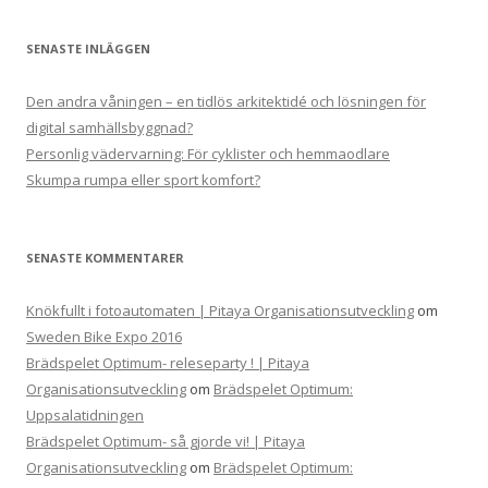
SENASTE INLÄGGEN
Den andra våningen – en tidlös arkitektidé och lösningen för
digital samhällsbyggnad?
Personlig vädervarning: För cyklister och hemmaodlare
Skumpa rumpa eller sport komfort?
SENASTE KOMMENTARER
Knökfullt i fotoautomaten | Pitaya Organisationsutveckling
om
Sweden Bike Expo 2016
Brädspelet Optimum- releseparty ! | Pitaya
Organisationsutveckling
om
Brädspelet Optimum:
Uppsalatidningen
Brädspelet Optimum- så gjorde vi! | Pitaya
Organisationsutveckling
om
Brädspelet Optimum: