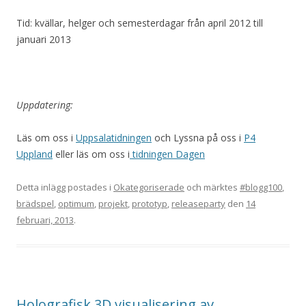
Tid: kvällar, helger och semesterdagar från april 2012 till
januari 2013
Uppdatering:
Läs om oss i
Uppsalatidningen
och Lyssna på oss i
P4
Uppland
eller läs om oss i
tidningen Dagen
Detta inlägg postades i
Okategoriserade
och märktes
#blogg100
,
brädspel
,
optimum
,
projekt
,
prototyp
,
releaseparty
den
14
februari, 2013
.
Holografisk 3D visualisering av