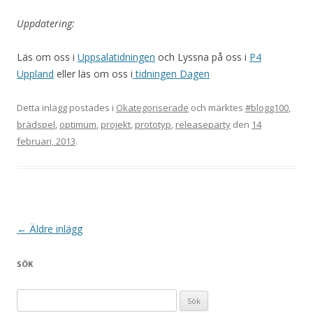
Uppdatering:
Läs om oss i
Uppsalatidningen
och Lyssna på oss i
P4
Uppland
eller läs om oss i
tidningen Dagen
Detta inlägg postades i
Okategoriserade
och märktes
#blogg100
,
brädspel
,
optimum
,
projekt
,
prototyp
,
releaseparty
den
14
februari, 2013
.
Inläggsnavigering
←
Äldre inlägg
SÖK
Sök efter: