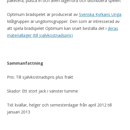
paketera, plasta in och även lagerföra och distribuera spelen.
Optimum brädspelet är producerat av
Svenska Kyrkans Unga
.
Målgruppen är ungdomsgrupper. Den som är intresserad av
att spela brädspelet Optimum kan snart beställa det i
deras
materiallager (till självkostnadspris)
Sammanfattning
Pris: Till självkostnadspris plus frakt
Skador: Ett stort jack i vänster tumme
Tid: kvällar, helger och semesterdagar från april 2012 till
januari 2013