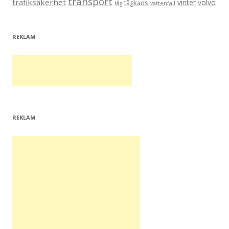
transport
trafiksäkerhet
vinter
volvo
tågkaos
tåg
vattenfall
REKLAM
REKLAM