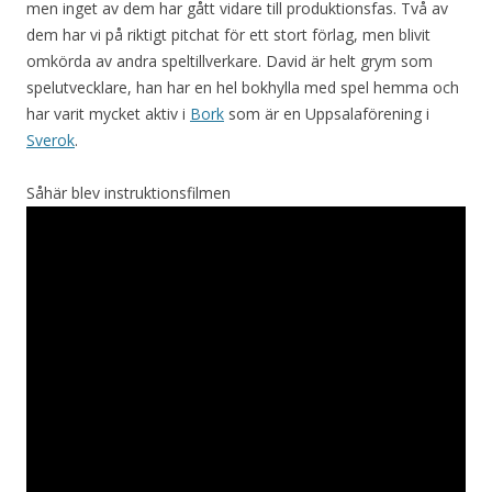
men inget av dem har gått vidare till produktionsfas. Två av
dem har vi på riktigt pitchat för ett stort förlag, men blivit
omkörda av andra speltillverkare. David är helt grym som
spelutvecklare, han har en hel bokhylla med spel hemma och
har varit mycket aktiv i
Bork
som är en Uppsalaförening i
Sverok
.
Såhär blev instruktionsfilmen