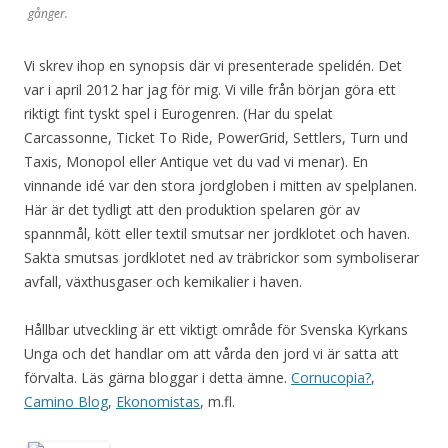
gånger.
Vi skrev ihop en synopsis där vi presenterade spelidén. Det
var i april 2012 har jag för mig. Vi ville från början göra ett
riktigt fint tyskt spel i Eurogenren. (Har du spelat
Carcassonne, Ticket To Ride, PowerGrid, Settlers, Turn und
Taxis, Monopol eller Antique vet du vad vi menar). En
vinnande idé var den stora jordgloben i mitten av spelplanen.
Här är det tydligt att den produktion spelaren gör av
spannmål, kött eller textil smutsar ner jordklotet och haven.
Sakta smutsas jordklotet ned av träbrickor som symboliserar
avfall, växthusgaser och kemikalier i haven.
Hållbar utveckling är ett viktigt område för Svenska Kyrkans
Unga och det handlar om att vårda den jord vi är satta att
förvalta. Läs gärna bloggar i detta ämne.
Cornucopia?
,
Camino Blog
,
Ekonomistas
, m.fl.