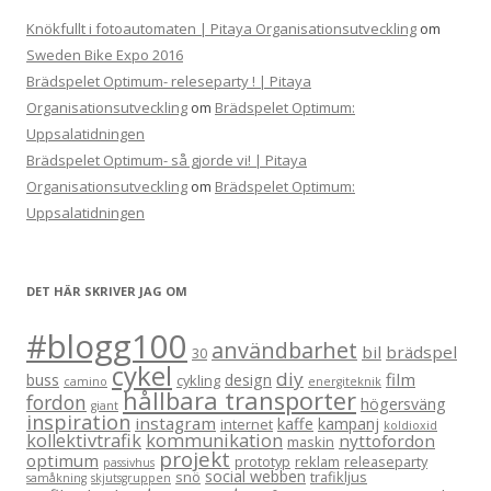
Knökfullt i fotoautomaten | Pitaya Organisationsutveckling
om
Sweden Bike Expo 2016
Brädspelet Optimum- releseparty ! | Pitaya
Organisationsutveckling
om
Brädspelet Optimum:
Uppsalatidningen
Brädspelet Optimum- så gjorde vi! | Pitaya
Organisationsutveckling
om
Brädspelet Optimum:
Uppsalatidningen
DET HÄR SKRIVER JAG OM
#blogg100
användbarhet
bil
brädspel
30
cykel
diy
film
buss
design
cykling
camino
energiteknik
hållbara transporter
fordon
högersväng
giant
inspiration
instagram
kaffe
kampanj
internet
koldioxid
kollektivtrafik
kommunikation
nyttofordon
maskin
projekt
optimum
prototyp
reklam
releaseparty
passivhus
social webben
snö
trafikljus
samåkning
skjutsgruppen