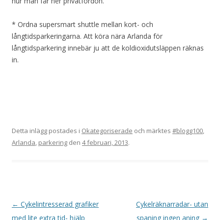
hur man får ner privatfordon.
* Ordna supersmart shuttle mellan kort- och
långtidsparkeringarna. Att köra nära Arlanda för
långtidsparkering innebär ju att de koldioxidutsläppen räknas
in.
Detta inlägg postades i
Okategoriserade
och märktes
#blogg100
,
Arlanda
,
parkering
den
4 februari, 2013
.
Inläggsnavigering
←
Cykelintresserad grafiker
Cykelräknarradar- utan
med lite extra tid- hjälp
spaning ingen aning
→