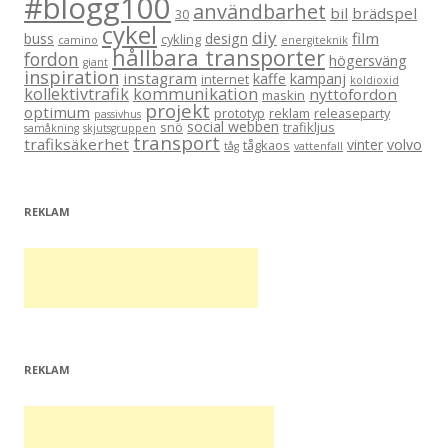
#blogg100
användbarhet
bil
brädspel
30
cykel
diy
film
buss
design
cykling
camino
energiteknik
hållbara transporter
fordon
högersväng
giant
inspiration
instagram
kaffe
kampanj
internet
koldioxid
kollektivtrafik
kommunikation
nyttofordon
maskin
projekt
optimum
prototyp
reklam
releaseparty
passivhus
social webben
snö
trafikljus
samåkning
skjutsgruppen
transport
trafiksäkerhet
vinter
volvo
tågkaos
tåg
vattenfall
REKLAM
REKLAM