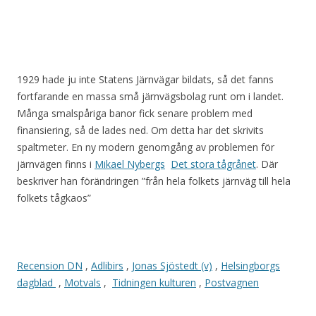
1929 hade ju inte Statens Järnvägar bildats, så det fanns
fortfarande en massa små järnvägsbolag runt om i landet.
Många smalspåriga banor fick senare problem med
finansiering, så de lades ned. Om detta har det skrivits
spaltmeter. En ny modern genomgång av problemen för
järnvägen finns i
Mikael Nybergs
Det stora tågrånet
. Där
beskriver han förändringen ”från hela folkets järnväg till hela
folkets tågkaos”
Recension DN
,
Adlibirs
,
Jonas Sjöstedt (v)
,
Helsingborgs
dagblad
,
Motvals
,
Tidningen kulturen
,
Postvagnen