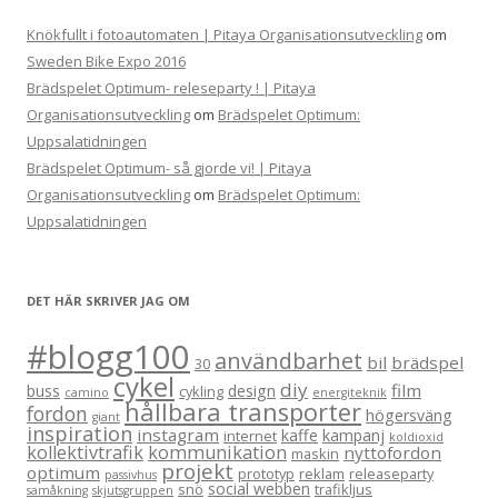
Knökfullt i fotoautomaten | Pitaya Organisationsutveckling
om
Sweden Bike Expo 2016
Brädspelet Optimum- releseparty ! | Pitaya
Organisationsutveckling
om
Brädspelet Optimum:
Uppsalatidningen
Brädspelet Optimum- så gjorde vi! | Pitaya
Organisationsutveckling
om
Brädspelet Optimum:
Uppsalatidningen
DET HÄR SKRIVER JAG OM
#blogg100
användbarhet
bil
brädspel
30
cykel
diy
film
buss
design
cykling
camino
energiteknik
hållbara transporter
fordon
högersväng
giant
inspiration
instagram
kaffe
kampanj
internet
koldioxid
kollektivtrafik
kommunikation
nyttofordon
maskin
projekt
optimum
prototyp
reklam
releaseparty
passivhus
social webben
snö
trafikljus
samåkning
skjutsgruppen