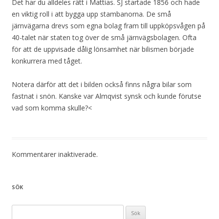
Det har du alldeles rätt i Mattias. SJ startade 1856 och hade
en viktig roll i att bygga upp stambanorna. De små
järnvägarna drevs som egna bolag fram till uppköpsvågen på
40-talet när staten tog över de små järnvägsbolagen. Ofta
för att de uppvisade dålig lönsamhet när bilismen började
konkurrera med tåget.
Notera därför att det i bilden också finns några bilar som
fastnat i snön. Kanske var Almqvist synsk och kunde förutse
vad som komma skulle?<
Kommentarer inaktiverade.
SÖK
Sök efter: