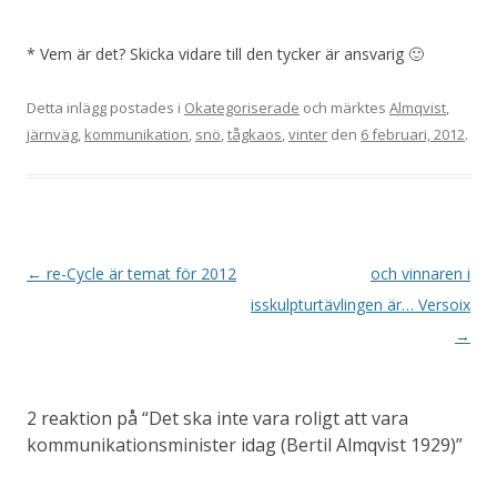
* Vem är det? Skicka vidare till den tycker är ansvarig 🙂
Detta inlägg postades i
Okategoriserade
och märktes
Almqvist
,
järnväg
,
kommunikation
,
snö
,
tågkaos
,
vinter
den
6 februari, 2012
.
Inläggsnavigering
←
re-Cycle är temat för 2012
och vinnaren i
isskulpturtävlingen är… Versoix
→
2 reaktion på “
Det ska inte vara roligt att vara
kommunikationsminister idag (Bertil Almqvist 1929)
”