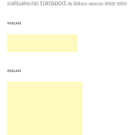
transport
trafiksäkerhet
vinter
volvo
tågkaos
tåg
vattenfall
REKLAM
REKLAM