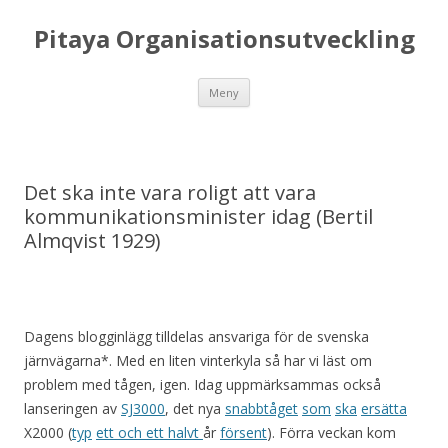
Pitaya Organisationsutveckling
Hoppa till innehåll
Meny
Det ska inte vara roligt att vara
kommunikationsminister idag (Bertil
Almqvist 1929)
Dagens blogginlägg tilldelas ansvariga för de svenska
järnvägarna*. Med en liten vinterkyla så har vi läst om
problem med tågen, igen. Idag uppmärksammas också
lanseringen av
SJ3000
, det nya
snabbtåget
som
ska
ersätta
X2000 (
typ
ett och ett halvt
år
försent
). Förra veckan kom