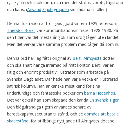
rysskylan
och snökanon;
och med det strömavbrott, tågstopp
och kaos. (
Använd
Skjutsgruppen
vid sådana tillfällen)
Denna illustration är troligtvis gjord vintern 1929, eftersom
Theodor Borell
var kommunikationsminister 1928-1930. På
den tiden var det mesta ånglok som drog tågen ute i landet.
Men det verkar vara samma problem med tågen då som nu.
Denna bild har jag fått i original
av
Bertil Almqvist
s dotter
,
och ska snart hänga inramad på mitt kontor. Bertil var en
flitig och enormt produktiv illustratör som arbetade på
Svenska Dagbladet. Där hade han varje vecka en illustrerad
satirisk kolumn. Han är kanske mest känd för sina
underfundiga och fantastiska böcker om
barna Hedenhös
.
Det var också han som skapade den kända
En svensk Tiger
.
Den blågulrandiga tigern användes senare av
beredskapsmuséet utan tillstånd, och de
dömdes att betala
skadestånd
för otillbörligt nyttjande till Almqvists dödsbo.