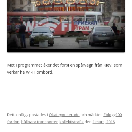
Mitt i programmet åker det förbi en spårvagn från Kiev, som
verkar ha Wi-Fi ombord.
Detta inlägg postades i
Okategoriserade
och märktes
#blogg100
,
fordon
,
hållbara transporter
,
kollektivtrafik
den
1 mars, 2016
.