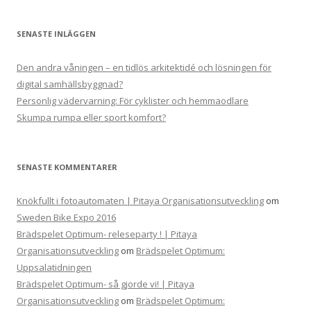
SENASTE INLÄGGEN
Den andra våningen – en tidlös arkitektidé och lösningen för
digital samhällsbyggnad?
Personlig vädervarning: För cyklister och hemmaodlare
Skumpa rumpa eller sport komfort?
SENASTE KOMMENTARER
Knökfullt i fotoautomaten | Pitaya Organisationsutveckling
om
Sweden Bike Expo 2016
Brädspelet Optimum- releseparty ! | Pitaya
Organisationsutveckling
om
Brädspelet Optimum:
Uppsalatidningen
Brädspelet Optimum- så gjorde vi! | Pitaya
Organisationsutveckling
om
Brädspelet Optimum: