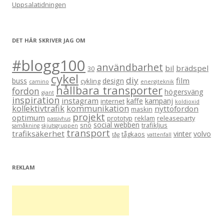
Uppsalatidningen
DET HÄR SKRIVER JAG OM
#blogg100
användbarhet
bil
brädspel
30
cykel
diy
film
buss
design
cykling
camino
energiteknik
hållbara transporter
fordon
högersväng
giant
inspiration
instagram
kaffe
kampanj
internet
koldioxid
kollektivtrafik
kommunikation
nyttofordon
maskin
projekt
optimum
prototyp
reklam
releaseparty
passivhus
social webben
snö
trafikljus
samåkning
skjutsgruppen
transport
trafiksäkerhet
vinter
volvo
tågkaos
tåg
vattenfall
REKLAM