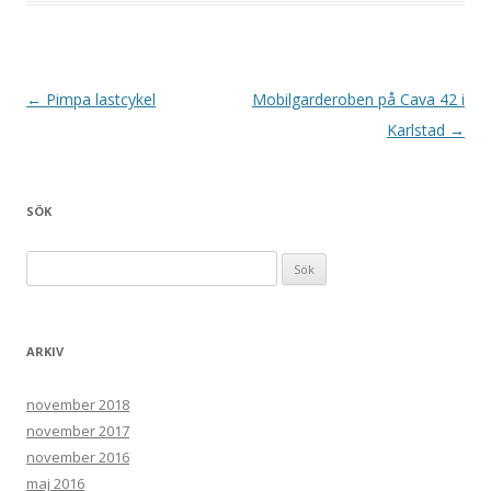
Inläggsnavigering
←
Pimpa lastcykel
Mobilgarderoben på Cava 42 i
Karlstad
→
SÖK
Sök efter:
ARKIV
november 2018
november 2017
november 2016
maj 2016