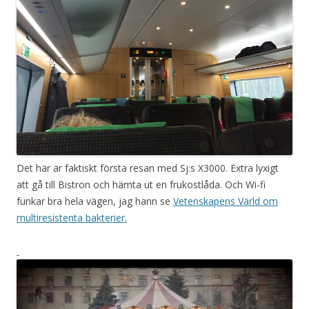
Det här är faktiskt första resan med Sj:s X3000. Extra lyxigt
att gå till Bistron och hämta ut en frukostlåda. Och Wi-fi
funkar bra hela vägen, jag hann se
Vetenskapens Värld om
multiresistenta bakterier.