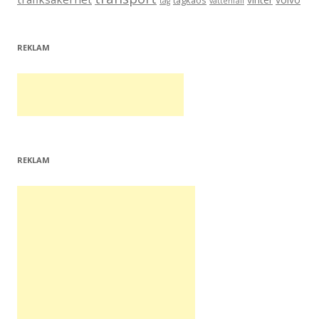
tågkaos
tåg
vattenfall
REKLAM
REKLAM