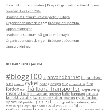
Knökfullt i fotoautomaten | Pitaya Organisationsutveckling
om
Sweden Bike Expo 2016
Brädspelet Optimum- releseparty ! | Pitaya
Organisationsutveckling
om
Brädspelet Optimum:
Uppsalatidningen
Brädspelet Optimum- så gjorde vi! | Pitaya
Organisationsutveckling
om
Brädspelet Optimum:
Uppsalatidningen
DET HÄR SKRIVER JAG OM
#blogg100
användbarhet
bil
brädspel
30
cykel
diy
film
buss
design
cykling
camino
energiteknik
hållbara transporter
fordon
högersväng
giant
inspiration
instagram
kaffe
kampanj
internet
koldioxid
kollektivtrafik
kommunikation
nyttofordon
maskin
projekt
optimum
prototyp
reklam
releaseparty
passivhus
social webben
snö
trafikljus
samåkning
skjutsgruppen
transport
trafiksäkerhet
vinter
volvo