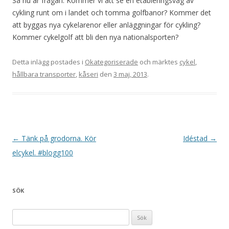
Så nu är frågan. Kommer vi att se en etableringsvåg av
cykling runt om i landet och tomma golfbanor? Kommer det
att byggas nya cykelarenor eller anläggningar för cykling?
Kommer cykelgolf att bli den nya nationalsporten?
Detta inlägg postades i
Okategoriserade
och märktes
cykel
,
hållbara transporter
,
kåseri
den
3 maj, 2013
.
Inläggsnavigering
←
Tänk på grodorna. Kör
Idéstad
→
elcykel. #blogg100
SÖK
Sök efter: