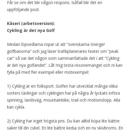
Får se om det blir någon respons. Isåfall blir det en
uppföljande post.
Kåseri (arbetsversion):
Cykling är det nya Golf
Medan löpsedlarna ropar ut att ”svenskarna överger
golfbanorna” och jag läser trafikplanerares texter om ”peak
car” så var det någon som sammanfattade det i att ”Cykling
är det nya golfandet”. Låt mig testa resonemanget och ni kan
fylla på med fler exempel eller motexempel:
1) Cykling är en folksport. Golfen har utvecklat många olika
sorters tävlingar och cyklingen har på några år lyckats införa
spinning, landsväg, mountainbike, trail och motionslopp. Alla
kan cykla.
2) Cykling har inget högsta pris. Du kan alltid köpa lite bättre
saker till din cykel. En lite bättre kedja och en ny skivbroms. En