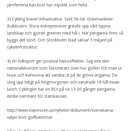
järnfemma kan kost hur mycket som helst.
3) Cykling kräver infrastruktur. Sent 90-tal. Grävmaskiner.
Bulldozers. Stora entreprenörer grävde upp vårt öppna
landskap och gjorde greener med hål i. När pengarna finns så
byggs det stort. Och Stockholm stad satsar 1 miljard på
cykelinfrstruktur.
4) En folksport ger positiva hälsoeffekter. Säg inte den
nationalekonom som fascinerats över hur golfen fick man ur
huse och kvinnorna att vandra ut på de gröna ängarna. De
steg upp tidigt på helgmorgonen och vandrade 18 hål innan
lunch. Cyklingen har en ROI på ca 13-20 gånger pengarna.
Birdie-namnam för statskassan.
http://www.expressen.se/nyheter/dokument/svenskarna-
valjer-bort-golfbanorna/