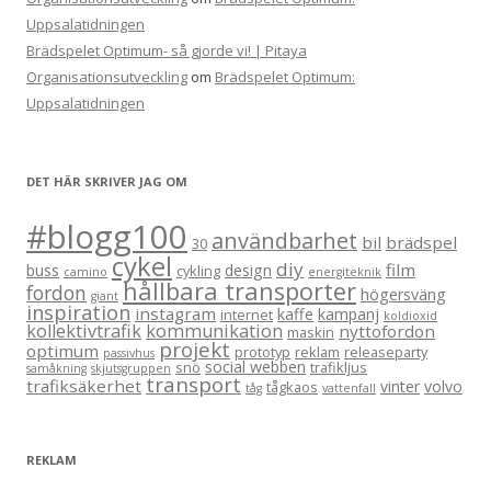
Uppsalatidningen
Brädspelet Optimum- så gjorde vi! | Pitaya
Organisationsutveckling
om
Brädspelet Optimum:
Uppsalatidningen
DET HÄR SKRIVER JAG OM
#blogg100
användbarhet
bil
brädspel
30
cykel
diy
film
buss
design
cykling
camino
energiteknik
hållbara transporter
fordon
högersväng
giant
inspiration
instagram
kaffe
kampanj
internet
koldioxid
kollektivtrafik
kommunikation
nyttofordon
maskin
projekt
optimum
prototyp
reklam
releaseparty
passivhus
social webben
snö
trafikljus
samåkning
skjutsgruppen
transport
trafiksäkerhet
vinter
volvo
tågkaos
tåg
vattenfall
REKLAM