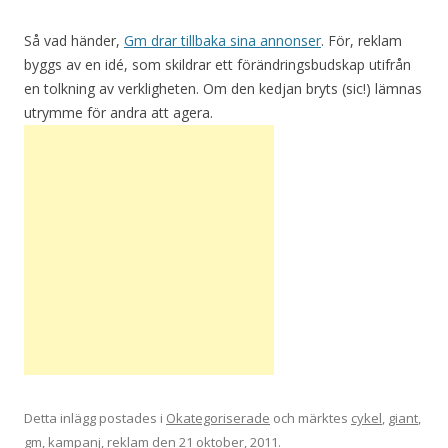
Så vad händer,
Gm drar tillbaka sina annonser
. För, reklam
byggs av en idé, som skildrar ett förändringsbudskap utifrån
en tolkning av verkligheten. Om den kedjan bryts (sic!) lämnas
utrymme för andra att agera.
Detta inlägg postades i
Okategoriserade
och märktes
cykel
,
giant
,
gm
,
kampanj
,
reklam
den
21 oktober, 2011
.