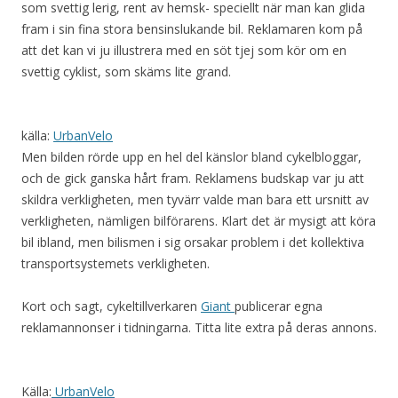
som svettig lerig, rent av hemsk- speciellt när man kan glida
fram i sin fina stora bensinslukande bil. Reklamaren kom på
att det kan vi ju illustrera med en söt tjej som kör om en
svettig cyklist, som skäms lite grand.
källa:
UrbanVelo
Men bilden rörde upp en hel del känslor bland cykelbloggar,
och de gick ganska hårt fram. Reklamens budskap var ju att
skildra verkligheten, men tyvärr valde man bara ett ursnitt av
verkligheten, nämligen bilförarens. Klart det är mysigt att köra
bil ibland, men bilismen i sig orsakar problem i det kollektiva
transportsystemets verkligheten.
Kort och sagt, cykeltillverkaren
Giant
publicerar egna
reklamannonser i tidningarna. Titta lite extra på deras annons.
Källa:
UrbanVelo