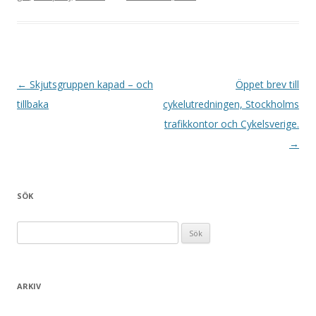
Inläggsnavigering
←
Skjutsgruppen kapad – och
Öppet brev till
tillbaka
cykelutredningen, Stockholms
trafikkontor och Cykelsverige.
→
SÖK
Sök efter:
ARKIV