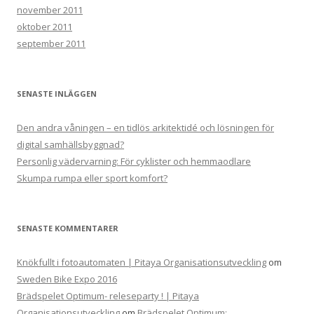
november 2011
oktober 2011
september 2011
SENASTE INLÄGGEN
Den andra våningen – en tidlös arkitektidé och lösningen för
digital samhällsbyggnad?
Personlig vädervarning: För cyklister och hemmaodlare
Skumpa rumpa eller sport komfort?
SENASTE KOMMENTARER
Knökfullt i fotoautomaten | Pitaya Organisationsutveckling
om
Sweden Bike Expo 2016
Brädspelet Optimum- releseparty ! | Pitaya
Organisationsutveckling
om
Brädspelet Optimum: