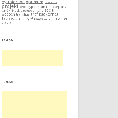
nyttofordon
optimum
passivhus
projekt
prototyp
reklam
releaseparty
social
snö
samåkning
skjutsgruppen
trafiksäkerhet
webben
trafikljus
transport
vinter
tågkaos
tåg
vattenfall
volvo
REKLAM
REKLAM