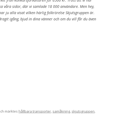
ket från konkursförvaltaren för 6500 kr. Trots att vi har
ka våra sidor, där vi samlade 18 000 användare. Men hey,
har ju alla visat vilken härlig folkrörelse Skjutsgruppen är.
agit igång, bjud in dina vänner och om du vill får du även
ch märktes
hållbara transporter
,
samåkning
,
skjutsgruppen
,