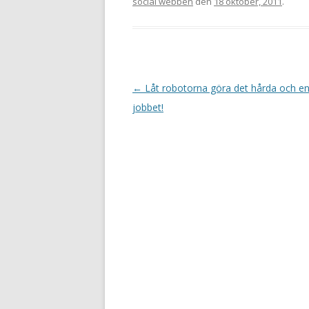
social webben
den
18 oktober, 2011
.
Inläggsnavigering
←
Låt robotorna göra det hårda och e
jobbet!