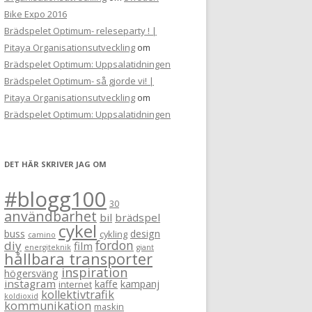
Bike Expo 2016
Brädspelet Optimum- releseparty ! |
Pitaya Organisationsutveckling
om
Brädspelet Optimum: Uppsalatidningen
Brädspelet Optimum- så gjorde vi! |
Pitaya Organisationsutveckling
om
Brädspelet Optimum: Uppsalatidningen
DET HÄR SKRIVER JAG OM
#blogg100
30
användbarhet
bil
brädspel
cykel
buss
design
cykling
camino
fordon
diy
film
energiteknik
giant
hållbara transporter
inspiration
högersväng
instagram
kaffe
kampanj
internet
kollektivtrafik
koldioxid
kommunikation
maskin