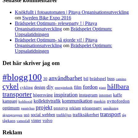
Senaste kommentarer
Knökfullt i fotoautomaten | Pitaya Organisationsutveckling
om
Sweden Bike Expo 2016
Brädspelet Optimum- releseparty ! | Pitaya
Organisationsutveckling
om
Brädspelet Optimum:
Uppsalatidningen
Brädspelet Optimum- så gjorde vi! | Pitaya
Organisationsutveckling
om
Brädspelet Optimum:
Uppsalatidningen
Det här skriver jag om
#blogg100
användbarhet
bil
brädspel
buss
30
camino
cykel
hållbara
fordon
diy
film
design
cykling
energiteknik
giant
transporter
inspiration
instagram
högersväng
kaffe
internet
kollektivtrafik
kommunikation
nyttofordon
kampanj
maskin
koldioxid
projekt
optimum
prototyp
reklam
releaseparty
passivhus
samåkning
transport
trafiksäkerhet
social webben
snö
trafikljus
skjutsgruppen
tåg
vinter
volvo
tågkaos
vattenfall
Reklam