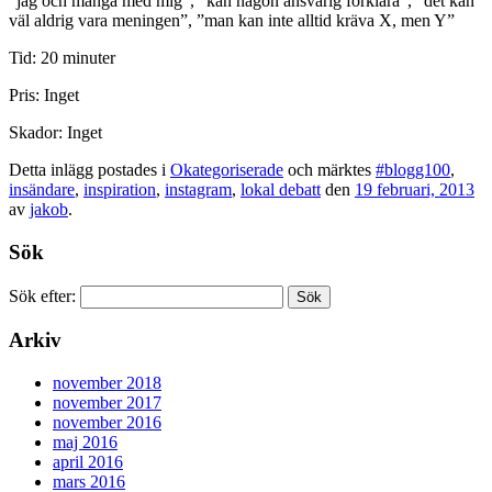
”jag och många med mig”, ”kan någon ansvarig förklara”, ”det kan
väl aldrig vara meningen”, ”man kan inte alltid kräva X, men Y”
Tid: 20 minuter
Pris: Inget
Skador: Inget
Detta inlägg postades i
Okategoriserade
och märktes
#blogg100
,
insändare
,
inspiration
,
instagram
,
lokal debatt
den
19 februari, 2013
av
jakob
.
Sök
Sök efter:
Arkiv
november 2018
november 2017
november 2016
maj 2016
april 2016
mars 2016