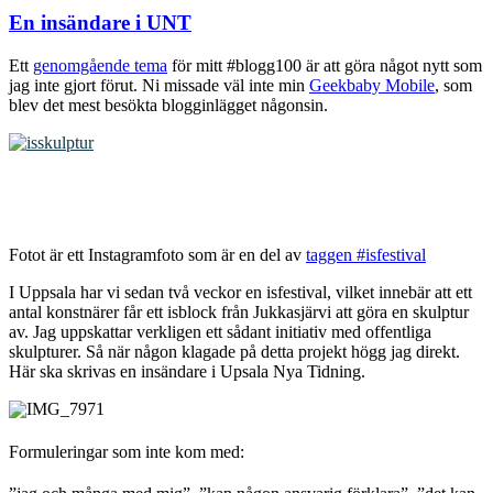
En insändare i UNT
Ett
genomgående tema
för mitt #blogg100 är att göra något nytt som
jag inte gjort förut. Ni missade väl inte min
Geekbaby Mobile
, som
blev det mest besökta blogginlägget någonsin.
Fotot är ett Instagramfoto som är en del av
taggen #isfestival
I Uppsala har vi sedan två veckor en isfestival, vilket innebär att ett
antal konstnärer får ett isblock från Jukkasjärvi att göra en skulptur
av. Jag uppskattar verkligen ett sådant initiativ med offentliga
skulpturer. Så när någon klagade på detta projekt högg jag direkt.
Här ska skrivas en insändare i Upsala Nya Tidning.
Formuleringa
r som inte kom med: