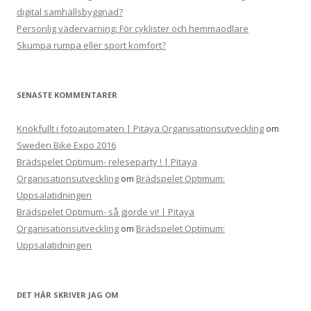
digital samhällsbyggnad?
Personlig vädervarning: För cyklister och hemmaodlare
Skumpa rumpa eller sport komfort?
SENASTE KOMMENTARER
Knökfullt i fotoautomaten | Pitaya Organisationsutveckling
om
Sweden Bike Expo 2016
Brädspelet Optimum- releseparty ! | Pitaya
Organisationsutveckling
om
Brädspelet Optimum:
Uppsalatidningen
Brädspelet Optimum- så gjorde vi! | Pitaya
Organisationsutveckling
om
Brädspelet Optimum:
Uppsalatidningen
DET HÄR SKRIVER JAG OM