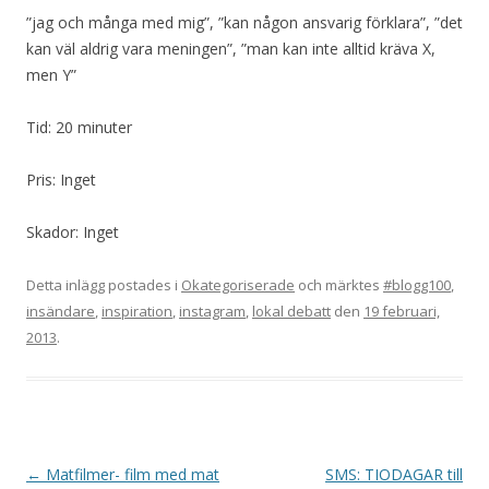
”jag och många med mig”, ”kan någon ansvarig förklara”, ”det
kan väl aldrig vara meningen”, ”man kan inte alltid kräva X,
men Y”
Tid: 20 minuter
Pris: Inget
Skador: Inget
Detta inlägg postades i
Okategoriserade
och märktes
#blogg100
,
insändare
,
inspiration
,
instagram
,
lokal debatt
den
19 februari,
2013
.
Inläggsnavigering
←
Matfilmer- film med mat
SMS: TIODAGAR till