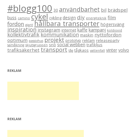
#blogg100
användbarhet
bil
brädspel
30
cykel
diy
film
buss
design
cykling
camino
energiteknik
hållbara transporter
fordon
högersväng
giant
inspiration
instagram
kaffe
kampanj
internet
koldioxid
kollektivtrafik
kommunikation
nyttofordon
maskin
projekt
optimum
prototyp
reklam
releaseparty
passivhus
social webben
snö
trafikljus
samåkning
skjutsgruppen
transport
trafiksäkerhet
vinter
volvo
tågkaos
tåg
vattenfall
REKLAM
REKLAM